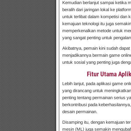
Kemudian berlanjut sampai ketika m
beralih dari jaringan lokal ke plat
untuk terlibat dalam kompetisi dan 
kemajuan teknologi itu juga semak
memperkenalkan metode untuk mengu
yang sangat penting untuk pengalam
Akibatnya, pemain kini sudah dapa
menjadikannya bermain game online 
untuk sosial yang penting juga den
Fitur Utama Apli
Lebih lanjut, pada aplikasi game onli
yang dirancang untuk meningkatkan 
penting tentang permainan serius 
berkontribusi pada keberhasilanny
desain permainan.
Disamping itu, dengan kemajuan ter
mesin (ML) juga semakin menguba