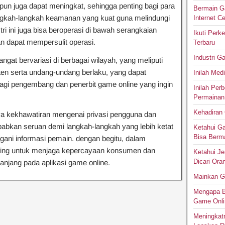
 pun juga dapat meningkat, sehingga penting bagi para
Bermain G
gkah-langkah keamanan yang kuat guna melindungi
Internet C
stri ini juga bisa beroperasi di bawah serangkaian
Ikuti Per
n dapat mempersulit operasi.
Terbaru
Industri 
sangat bervariasi di berbagai wilayah, yang meliputi
ten serta undang-undang berlaku, yang dapat
Inilah Med
bagi pengembang dan penerbit game online yang ingin
Inilah Per
Permainan 
Kehadiran 
ya kekhawatiran mengenai privasi pengguna dan
babkan seruan demi langkah-langkah yang lebih ketat
Ketahui Ga
Bisa Berm
ani informasi pemain. dengan begitu, dalam
nting untuk menjaga kepercayaan konsumen dan
Ketahui J
Dicari Ora
njang pada aplikasi game online.
Mainkan Ga
Mengapa B
Game Onlin
Meningkatn