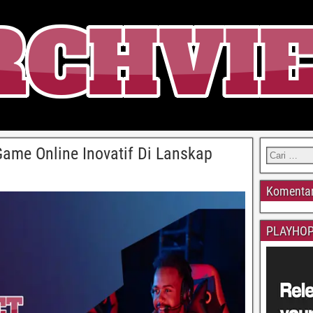
ame Online Inovatif Di Lanskap
Komentar
PLAYHO