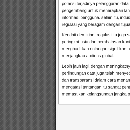
potensi terjadinya pelanggaran data
pengembang untuk menerapkan lan
informasi pengguna. selain itu, indu
regulasi yang beragam dengan tujua
Kendati demikian, regulasi itu juga 
peringkat usia dan pembatasan kon
menghadirkan rintangan signifikan 
menjangkau audiens global.
Lebih jauh lagi, dengan meningkatn
perlindungan data juga telah menye
dan transparansi dalam cara menang
mengatasi tantangan itu sangat pe
memastikan kelangsungan jangka pa