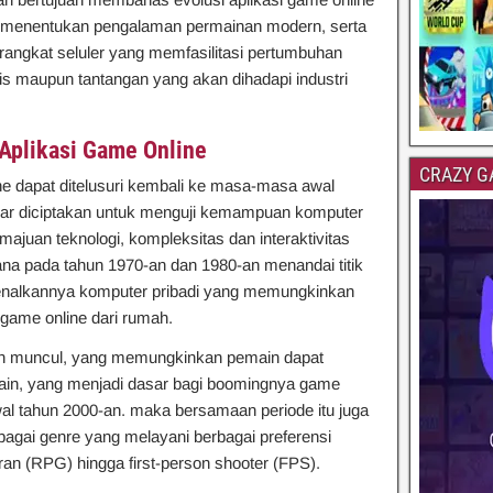
ang menentukan pengalaman permainan modern, serta
rangkat seluler yang memfasilitasi pertumbuhan
is maupun tantangan yang akan dihadapi industri
 Aplikasi Game Online
CRAZY G
ine dapat ditelusuri kembali ke masa-masa awal
asar diciptakan untuk menguji kemampuan komputer
ajuan teknologi, kompleksitas dan interaktivitas
a pada tahun 1970-an dan 1980-an menandai titik
rkenalkannya komputer pribadi yang memungkinkan
ame online dari rumah.
ain muncul, yang memungkinkan pemain dapat
lain, yang menjadi dasar bagi boomingnya game
wal tahun 2000-an. maka bersamaan periode itu juga
agai genre yang melayani berbagai preferensi
ran (RPG) hingga first-person shooter (FPS).