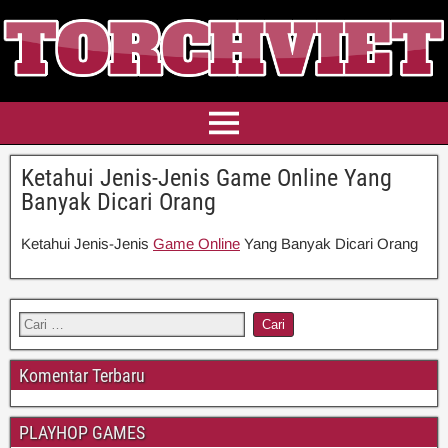
Ketahui Jenis-Jenis Game Online Yang
Banyak Dicari Orang
Ketahui Jenis-Jenis
Game Online
Yang Banyak Dicari Orang
Komentar Terbaru
PLAYHOP GAMES